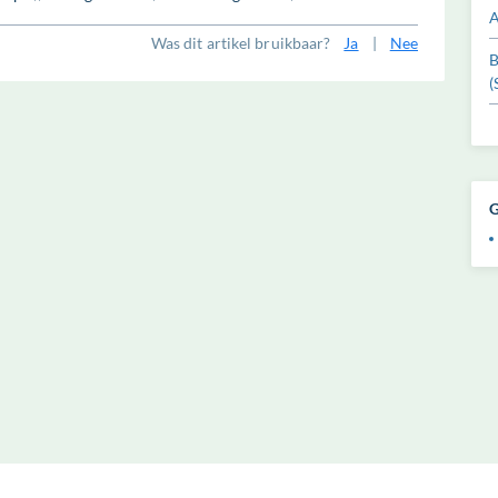
A
Was dit artikel bruikbaar?
Ja
|
Nee
B
(
G