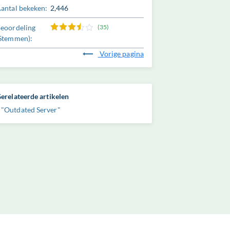
antal bekeken:
2,446
eoordeling
(35)
Stemmen):
Vorige pagina
erelateerde artikelen
"Outdated Server"