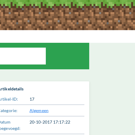
e
rtikeldetails
rtikel-ID:
17
ategorie:
Algemeen
Datum
20-10-2017 17:17:22
oegevoegd: