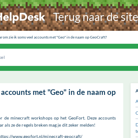
Terug naar de sit
rom zie ik soms veel accounts met "Geo" in de naam op GeoCraft?
 accounts met "Geo" in de naam op
A
A
C
oor de minecraft workshops op het GeoFort. Deze accounts
r als ze de regels breken mag je dit zeker melden!
t
ttps://www.geofort.nl/minecraft-geocraft/