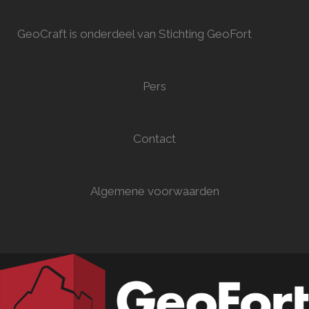
GeoCraft is onderdeel van Stichting GeoFort
Pers
Contact
Algemene voorwaarden