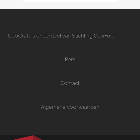
GeoCraft is onderdeel van Stichting GeoFort
Pers
Contact
Algemene voorwaarden