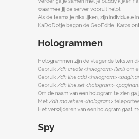
Verder ga je samen met je buddy kijken naa
waarmee jij de server vooruit helpt.
Als de teams je niks lijken, zijn individuel
KaDoDotje begon de GeoEditie, Karps ontwi
Hologrammen
Hologrammen zijn de vliegende teksten die
Gebruik
/dh create <hologram> [text]
om ee
Gebruik
/dh line add <hologram> <pagin
Gebruik
/dh line set <hologram> <pagina
Om de naam van een hologram te zien ga j
Met
/dh movehere <hologram>
teleportee
Het verwijderen van een hologram gaat 
Spy