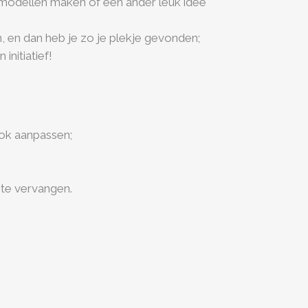
d modellen maken of een ander leuk idee
ken, en dan heb je zo je plekje gevonden;
nitiatief!
ook aanpassen;
 te vervangen.