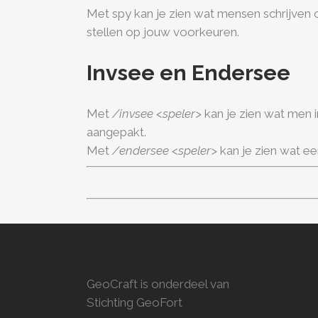
Met spy kan je zien wat mensen schrijven
stellen op jouw voorkeuren.
Invsee en Endersee
Met
/invsee <speler>
kan je zien wat men 
aangepakt.
Met
/endersee <speler>
kan je zien wat ee
GeoCraft is onderdeel van
Stichting GeoFort