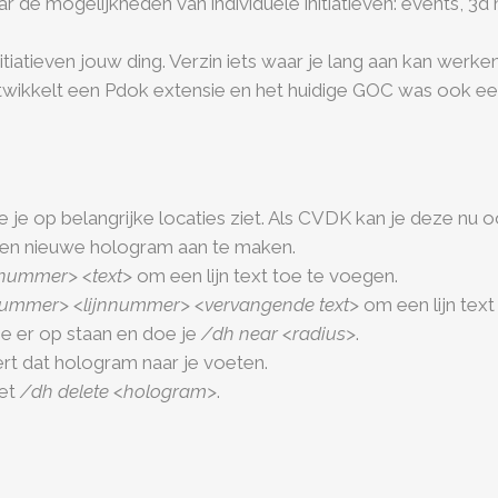
r de mogelijkheden van individuele initiatieven: events, 3
e initiatieven jouw ding. Verzin iets waar je lang aan kan wer
kkelt een Pdok extensie en het huidige GOC was ook een i
 je op belangrijke locaties ziet. Als CVDK kan je deze nu 
n nieuwe hologram aan te maken.
anummer> <text>
om een lijn text toe te voegen.
nummer> <lijnnummer> <vervangende text>
om een lijn text
e er op staan en doe je
/dh near <radius>
.
rt dat hologram naar je voeten.
met
/dh delete <hologram>
.