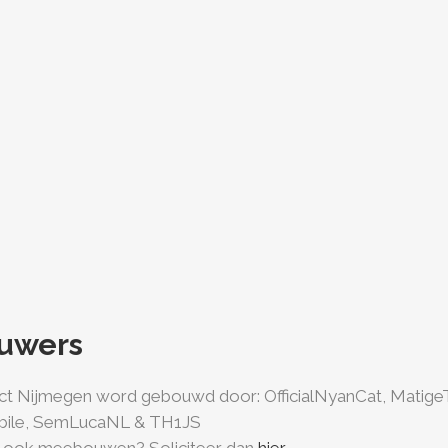
uwers
ct Nijmegen word gebouwd door: OfficialNyanCat, MatigeT
bile, SemLucaNL & TH1JS