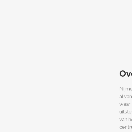
Ov
Nijme
al va
waar 
uitst
van h
centr