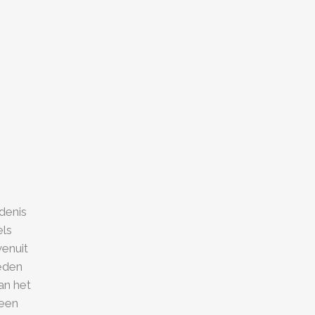
denis
els
enuit
teden
an het
 een