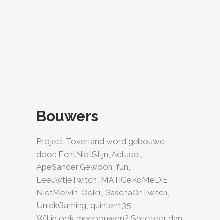
Bouwers
Project Toverland word gebouwd
door: EchtNietStijn, Actueel,
ApeSander,Gewoon_fun,
LeeuwtjeTwitch, MATiGeKoMeDiE,
NietMelvin, Oek1, SaschaOnTwitch,
UniekGaming, quinten135
Wil je ook meebouwen? Soliciteer dan