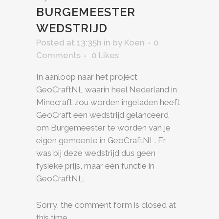
BURGEMEESTER
WEDSTRIJD
Posted at 13:35h
in
by
Koen
0
Comments
0
Likes
In aanloop naar het project
GeoCraftNL waarin heel Nederland in
Minecraft zou worden ingeladen heeft
GeoCraft een wedstrijd gelanceerd
om Burgemeester te worden van je
eigen gemeente in GeoCraftNL. Er
was bij deze wedstrijd dus geen
fysieke prijs, maar een functie in
GeoCraftNL.
Sorry, the comment form is closed at
this time.