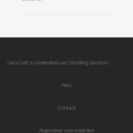
GeoCraft is onderdeel van Stichting GeoFort
Pers
Contact
Algemene voorwaarden